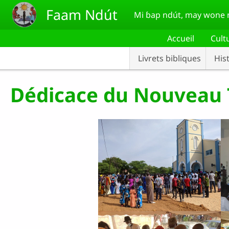
Aller au contenu principal
Faam Ndút
Mi ɓap ndút, may wone n
Accueil
Cult
Livrets bibliques
His
Dédicace du Nouveau