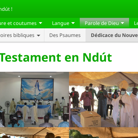
dút !
ure et coutumes
Langue
Parole de Dieu
L
toires bibliques
Des Psaumes
Dédicace du Nouve
 Testament en Ndút