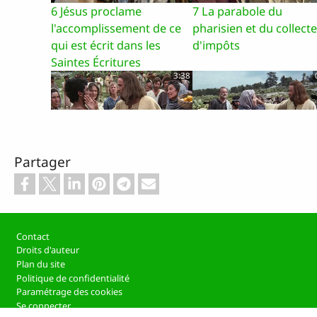
6 Jésus proclame
7 La parabole du
l'accomplissement de ce
pharisien et du collect
qui est écrit dans les
d'impôts
Saintes Écritures
3:38
12 Le discours sur la
13 Heureux ceux qui
Partager
montagne
écoutent et qui obéiss
0:55
Footer
Contact
Droits d'auteur
Plan du site
Politique de confidentialité
18 La parabole de la
19 Jésus apaise une
Paramétrage des cookies
lampe
tempête
Se connecter