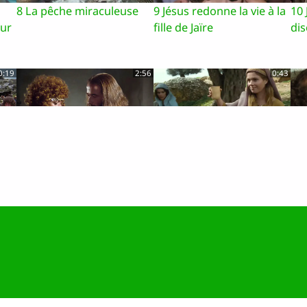
8 La pêche miraculeuse
9 Jésus redonne la vie à la
10 
eur
fille de Jaïre
dis
0:19
2:56
0:43
14 Une femme, connue
15 Des femmes disciples
16 
ent
pour ses péchés, est
de Jésus
pardonnée
1:58
2:16
2:29
20 Jésus guérit un homme
21 Jésus nourrit 5000
22 
possédé
personnes
Jés