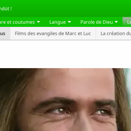
dút !
ure et coutumes
Langue
Parole de Dieu
L
sus
Films des evangiles de Marc et Luc
La création 