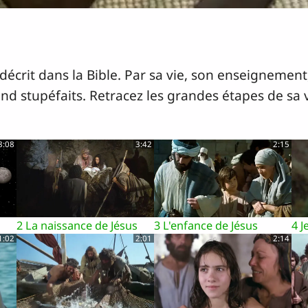
écrit dans la Bible. Par sa vie, son enseignement,
rend stupéfaits. Retracez les grandes étapes de sa
8:08
3:42
2:15
2 La naissance de Jésus
3 L'enfance de Jésus
4 J
1:02
2:01
2:14