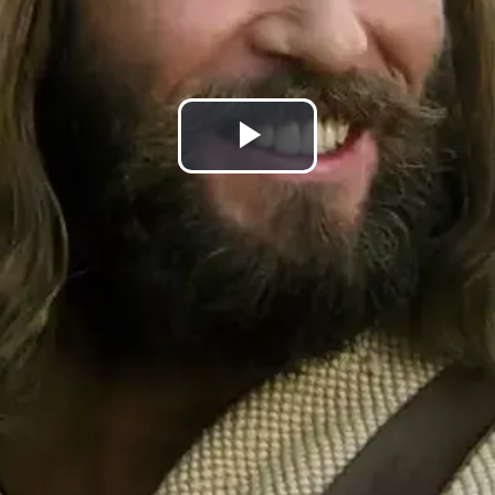
Lire
la
vidéo