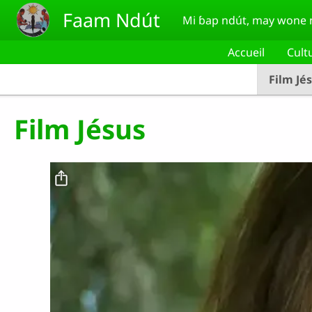
Aller au contenu principal
Faam Ndút
Mi ɓap ndút, may wone n
Accueil
Cult
Film Jé
Film Jésus