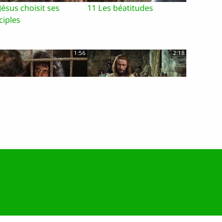
Jésus choisit ses
11 Les béatitudes
ciples
1:56
2:18
Jean Baptiste en prison
17 La parabole du semeur
1:23
1:45
Pierre déclare que
23 La Transfiguration
us est le Christ