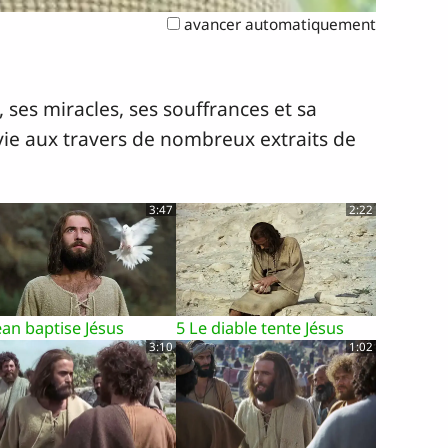
avancer automatiquement
 ses miracles, ses souffrances et sa
 vie aux travers de nombreux extraits de
3:47
2:22
ean baptise Jésus
5 Le diable tente Jésus
3:10
1:02