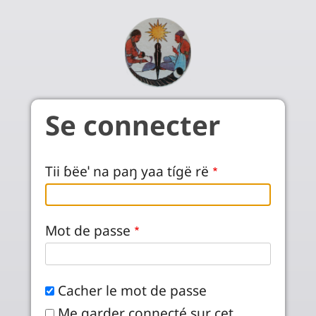
Aller au contenu principal
Se connecter
Tii ɓëeˈ na paŋ yaa tígë rë
Mot de passe
Cacher le mot de passe
Me garder connecté sur cet